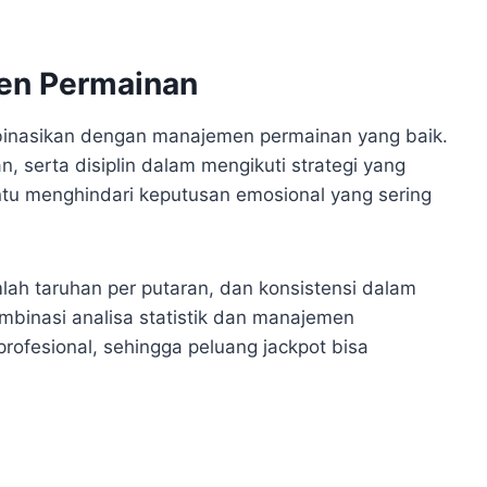
en Permainan
kombinasikan dengan manajemen permainan yang baik.
 serta disiplin dalam mengikuti strategi yang
u menghindari keputusan emosional yang sering
lah taruhan per putaran, dan konsistensi dalam
ombinasi analisa statistik dan manajemen
ofesional, sehingga peluang jackpot bisa