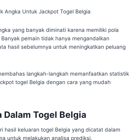
ngka yang banyak diminati karena memiliki pola
tik. Banyak pemain tidak hanya mengandalkan
ata hasil sebelumnya untuk meningkatkan peluang
embahas langkah-langkah memanfaatkan statistik
ckpot togel Belgia dengan cara yang mudah
a Dalam Togel Belgia
 hasil keluaran togel Belgia yang dicatat dalam
ma untuk melakukan analisa prediksi.