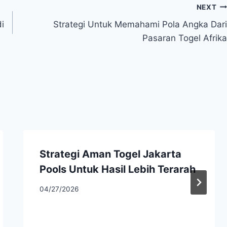
NEXT
i
Strategi Untuk Memahami Pola Angka Dari
Pasaran Togel Afrika
Strategi Aman Togel Jakarta
Pools Untuk Hasil Lebih Terarah
04/27/2026