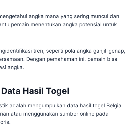
 mengetahui angka mana yang sering muncul dan
bantu pemain menentukan angka potensial untuk
gidentifikasi tren, seperti pola angka ganjil-genap,
 bersamaan. Dengan pemahaman ini, pemain bisa
asi angka.
Data Hasil Togel
ik adalah mengumpulkan data hasil togel Belgia
harian atau menggunakan sumber online pada
oris.