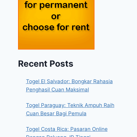
Recent Posts
Togel El Salvador: Bongkar Rahasia
Penghasil Cuan Maksimal
Togel Paraguay: Teknik Ampuh Raih
Cuan Besar Bagi Pemula
Togel Costa Rica: Pasaran Online