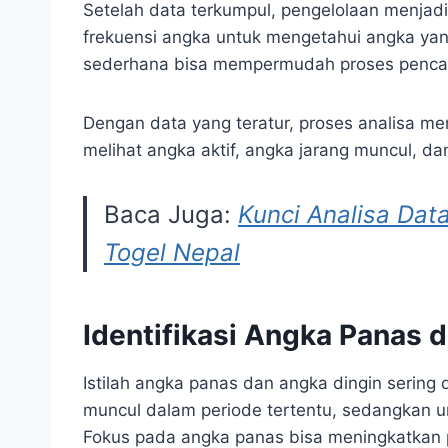
Setelah data terkumpul, pengelolaan menjad
frekuensi angka untuk mengetahui angka yang
sederhana bisa mempermudah proses pencata
Dengan data yang teratur, proses analisa men
melihat angka aktif, angka jarang muncul, da
Baca Juga:
Kunci Analisa Data
Togel Nepal
Identifikasi Angka Panas 
Istilah angka panas dan angka dingin serin
muncul dalam periode tertentu, sedangkan un
Fokus pada angka panas bisa meningkatkan p