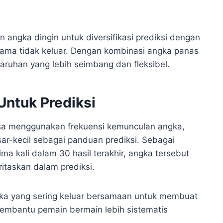
ngka dingin untuk diversifikasi prediksi dengan
lama tidak keluar. Dengan kombinasi angka panas
aruhan yang lebih seimbang dan fleksibel.
Untuk Prediksi
 bisa menggunakan frekuensi kemunculan angka,
sar-kecil sebagai panduan prediksi. Sebagai
ima kali dalam 30 hasil terakhir, angka tersebut
ritaskan dalam prediksi.
gka yang sering keluar bersamaan untuk membuat
 membantu pemain bermain lebih sistematis